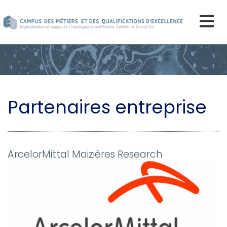
Aller
au
contenu
principal
Partenaires entreprise
ArcelorMittal Maizières Research