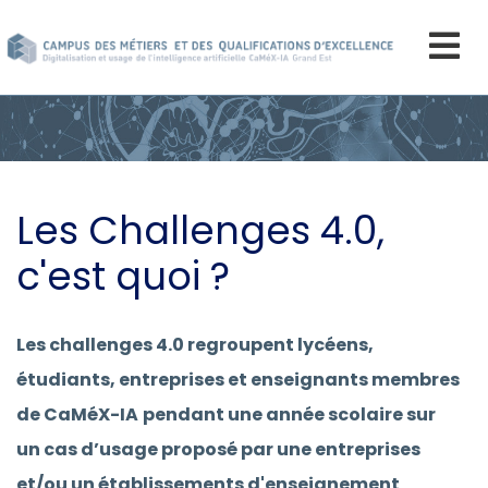
Aller
au
contenu
principal
Les Challenges 4.0,
c'est quoi ?
Les challenges 4.0 regroupent lycéens,
étudiants, entreprises et enseignants membres
de CaMéX-IA
pendant une année scolaire sur
un cas d’usage proposé par une entreprises
et/ou un établissements d'enseignement