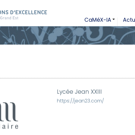
CaMéX-IA
Actu
+
Lycée Jean XXIII
https://jean23.com/