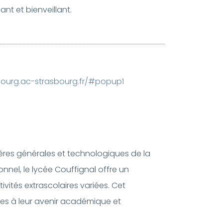
nt et bienveillant.
bourg.ac-strasbourg.fr/#popup1
ières générales et technologiques de la
el, le lycée Couffignal offre un
ités extrascolaires variées. Cet
nes à leur avenir académique et